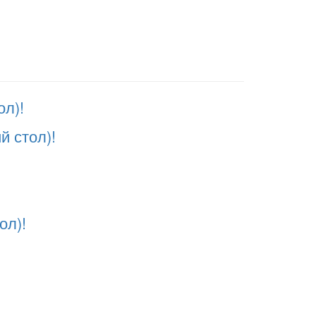
ол)!
й стол)!
!
ол)!