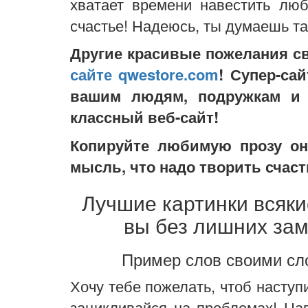
хватает времени навестить лю
счастье! Надеюсь, ты думаешь так
Другие красивые пожелания с
сайте qwestore.com
! Супер-са
вашим людям, подружкам и
классный веб-сайт!
Копируйте любимую прозу онл
мысль, что надо творить счаст
Лучшие картинки всяки
вы без лишних зам
Пример слов своими сло
Хочу тебе пожелать, чтоб наступ
зацикливайся на проблемах! Нав