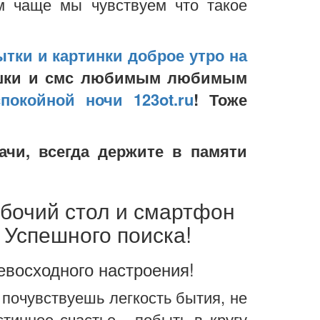
м чаще мы чувствуем что такое
тки и картинки доброе утро на
тишки и смс любимым любимым
покойной ночи 123ot.ru
! Тоже
ачи, всегда держите в памяти
абочий стол и смартфон
 Успешного поиска!
евосходного настроения!
 почувствуешь легкость бытия, не
тинное счастье - побыть в кругу