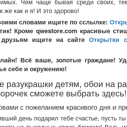
бимых. Чем чаще бывая среди своих, те
 же как и я! И это здорово!
воими словами ищите по сслылке:
Откры
йтик! Кроме qwestore.com красивые с
 друзьям ищите на сайте
Открытки с
айн! Всё ваше, золотые граждане! Уд
ье себе и окружению!
е разукрашки детям, обои на р
орочек сможете выбрать здесь!
вами с пожеланием красивого дня и пр
ивший день подарил тебе счастье, пусть ты
ести на выходных своих близких! Ведь ис