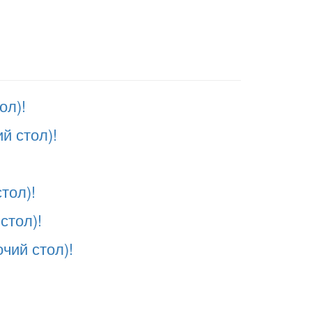
ол)!
й стол)!
тол)!
стол)!
чий стол)!
!