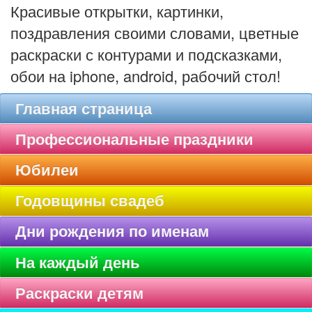
Красивые открытки, картинки,
поздравления своими словами, цветные
раскраски с контурами и подсказками,
обои на iphone, android, рабочий стол!
Главная страница
Профессиональные праздники
Юбилеи
Годовщины свадеб
Дни рождения по именам
На каждый день
Раскраски детям