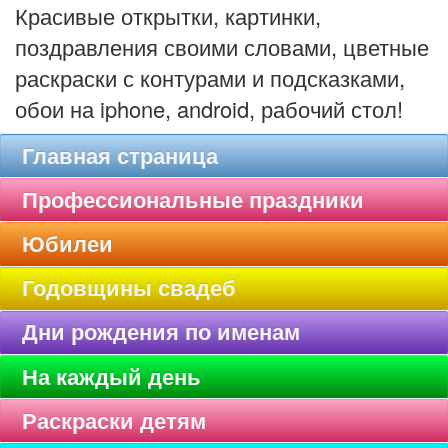
Красивые открытки, картинки,
поздравления своими словами, цветные
раскраски с контурами и подсказками,
обои на iphone, android, рабочий стол!
Главная страница
Профессиональные праздники
Юбилеи
Годовщины свадеб
Дни рождения по именам
На каждый день
Раскраски детям