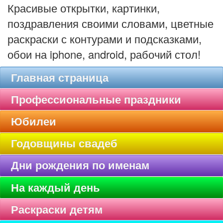
Красивые открытки, картинки,
поздравления своими словами, цветные
раскраски с контурами и подсказками,
обои на iphone, android, рабочий стол!
Главная страница
Профессиональные праздники
Юбилеи
Годовщины свадеб
Дни рождения по именам
На каждый день
Раскраски детям