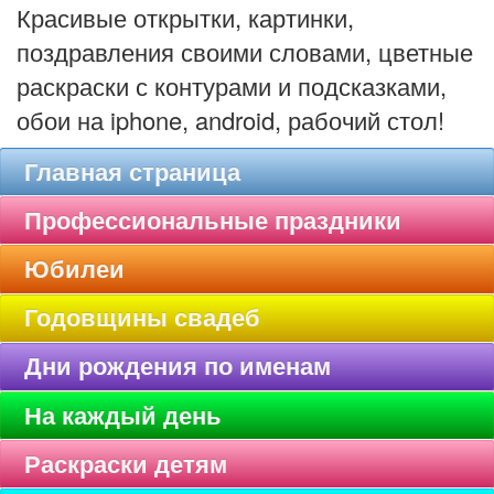
Красивые открытки, картинки,
поздравления своими словами, цветные
раскраски с контурами и подсказками,
обои на iphone, android, рабочий стол!
Главная страница
Профессиональные праздники
Юбилеи
Годовщины свадеб
Дни рождения по именам
На каждый день
Раскраски детям