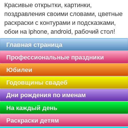
Красивые открытки, картинки,
поздравления своими словами, цветные
раскраски с контурами и подсказками,
обои на iphone, android, рабочий стол!
Главная страница
Профессиональные праздники
Юбилеи
Годовщины свадеб
Дни рождения по именам
На каждый день
Раскраски детям