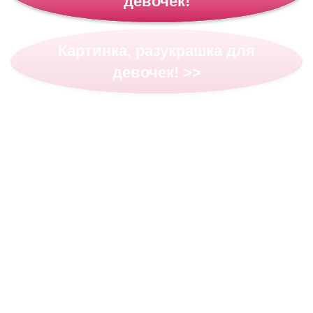
девочек!
Картинка, разукрашка для
девочек! >>