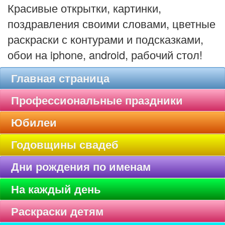
Красивые открытки, картинки,
поздравления своими словами, цветные
раскраски с контурами и подсказками,
обои на iphone, android, рабочий стол!
Главная страница
Профессиональные праздники
Юбилеи
Годовщины свадеб
Дни рождения по именам
На каждый день
Раскраски детям