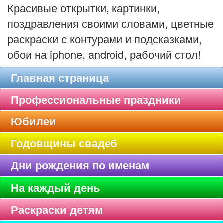
Красивые открытки, картинки,
поздравления своими словами, цветные
раскраски с контурами и подсказками,
обои на iphone, android, рабочий стол!
Главная страница
Профессиональные праздники
Юбилеи
Годовщины свадеб
Дни рождения по именам
На каждый день
Раскраски детям