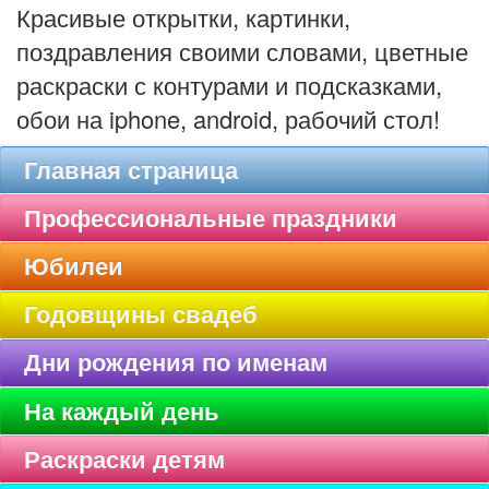
Красивые открытки, картинки,
поздравления своими словами, цветные
раскраски с контурами и подсказками,
обои на iphone, android, рабочий стол!
Главная страница
Профессиональные праздники
Юбилеи
Годовщины свадеб
Дни рождения по именам
На каждый день
Раскраски детям