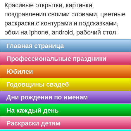
Красивые открытки, картинки,
поздравления своими словами, цветные
раскраски с контурами и подсказками,
обои на iphone, android, рабочий стол!
Главная страница
Профессиональные праздники
Юбилеи
Годовщины свадеб
Дни рождения по именам
На каждый день
Раскраски детям