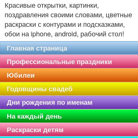
Красивые открытки, картинки,
поздравления своими словами, цветные
раскраски с контурами и подсказками,
обои на iphone, android, рабочий стол!
Главная страница
Профессиональные праздники
Юбилеи
Годовщины свадеб
Дни рождения по именам
На каждый день
Раскраски детям