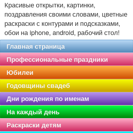
Красивые открытки, картинки,
поздравления своими словами, цветные
раскраски с контурами и подсказками,
обои на iphone, android, рабочий стол!
Главная страница
Профессиональные праздники
Юбилеи
Годовщины свадеб
Дни рождения по именам
На каждый день
Раскраски детям