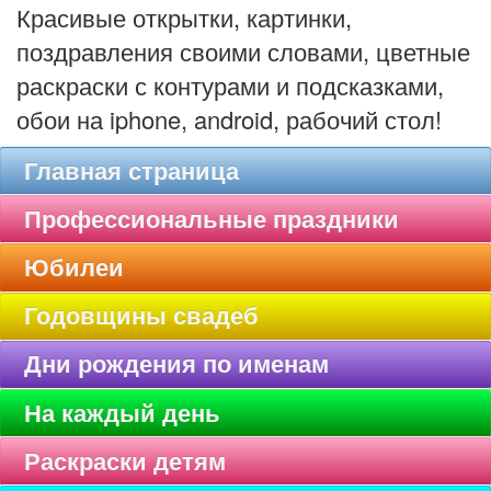
Красивые открытки, картинки,
поздравления своими словами, цветные
раскраски с контурами и подсказками,
обои на iphone, android, рабочий стол!
Главная страница
Профессиональные праздники
Юбилеи
Годовщины свадеб
Дни рождения по именам
На каждый день
Раскраски детям