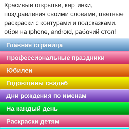
Красивые открытки, картинки,
поздравления своими словами, цветные
раскраски с контурами и подсказками,
обои на iphone, android, рабочий стол!
Главная страница
Профессиональные праздники
Юбилеи
Годовщины свадеб
Дни рождения по именам
На каждый день
Раскраски детям