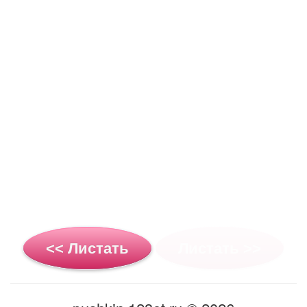
<< Листать
Листать >>