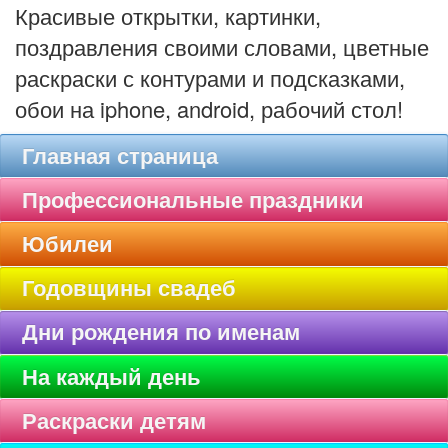
Красивые открытки, картинки,
поздравления своими словами, цветные
раскраски с контурами и подсказками,
обои на iphone, android, рабочий стол!
Главная страница
Профессиональные праздники
Юбилеи
Годовщины свадеб
Дни рождения по именам
На каждый день
Раскраски детям