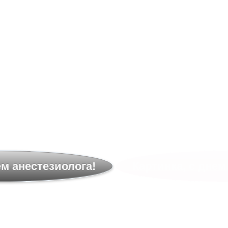
ем анестезиолога!
Картинка, с днем