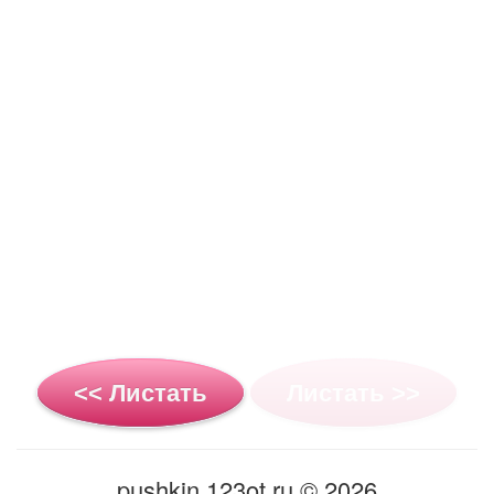
<< Листать
Листать >>
pushkin.123ot.ru © 2026