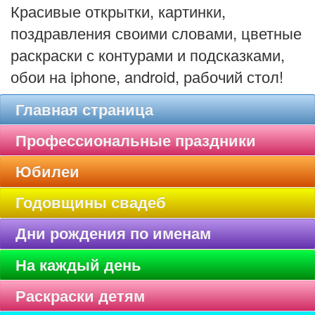
Красивые открытки, картинки,
поздравления своими словами, цветные
раскраски с контурами и подсказками,
обои на iphone, android, рабочий стол!
Главная страница
Профессиональные праздники
Юбилеи
Годовщины свадеб
Дни рождения по именам
На каждый день
Раскраски детям