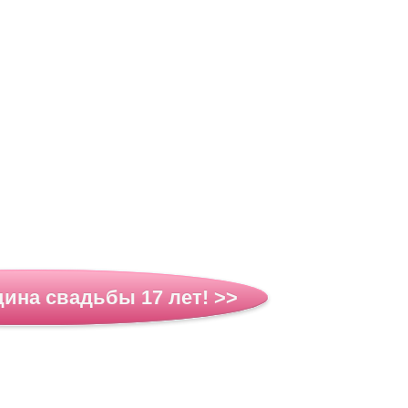
щина свадьбы 17 лет! >>