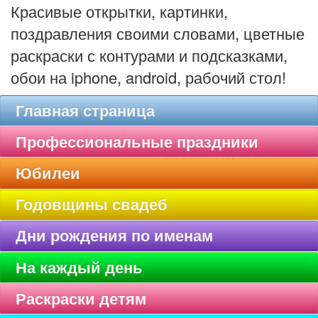
Красивые открытки, картинки,
поздравления своими словами, цветные
раскраски с контурами и подсказками,
обои на iphone, android, рабочий стол!
Главная страница
Профессиональные праздники
Юбилеи
Годовщины свадеб
Дни рождения по именам
На каждый день
Раскраски детям