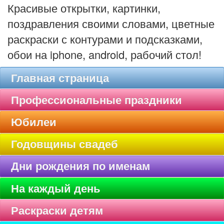
Красивые открытки, картинки,
поздравления своими словами, цветные
раскраски с контурами и подсказками,
обои на iphone, android, рабочий стол!
Главная страница
Профессиональные праздники
Юбилеи
Годовщины свадеб
Дни рождения по именам
На каждый день
Раскраски детям