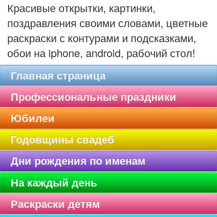
Красивые открытки, картинки,
поздравления своими словами, цветные
раскраски с контурами и подсказками,
обои на iphone, android, рабочий стол!
Главная страница
Профессиональные праздники
Юбилеи
Годовщины свадеб
Дни рождения по именам
На каждый день
Раскраски детям