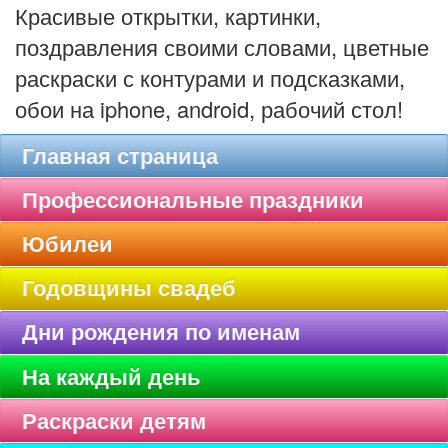
Красивые открытки, картинки,
поздравления своими словами, цветные
раскраски с контурами и подсказками,
обои на iphone, android, рабочий стол!
Главная страница
Профессиональные праздники
Юбилеи
Годовщины свадеб
Дни рождения по именам
На каждый день
Раскраски детям