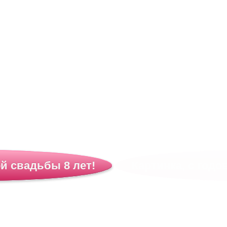
й свадьбы 8 лет!
Картинка, с годо