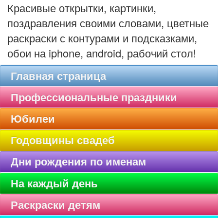
Красивые открытки, картинки,
поздравления своими словами, цветные
раскраски с контурами и подсказками,
обои на iphone, android, рабочий стол!
Главная страница
Профессиональные праздники
Юбилеи
Годовщины свадеб
Дни рождения по именам
На каждый день
Раскраски детям