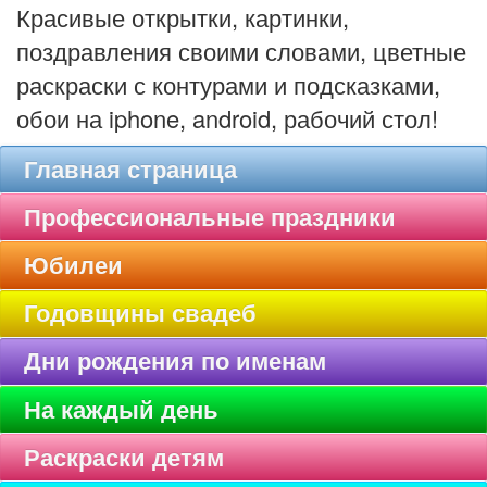
Красивые открытки, картинки,
поздравления своими словами, цветные
раскраски с контурами и подсказками,
обои на iphone, android, рабочий стол!
Главная страница
Профессиональные праздники
Юбилеи
Годовщины свадеб
Дни рождения по именам
На каждый день
Раскраски детям