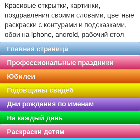
Красивые открытки, картинки,
поздравления своими словами, цветные
раскраски с контурами и подсказками,
обои на iphone, android, рабочий стол!
Главная страница
Профессиональные праздники
Юбилеи
Годовщины свадеб
Дни рождения по именам
На каждый день
Раскраски детям