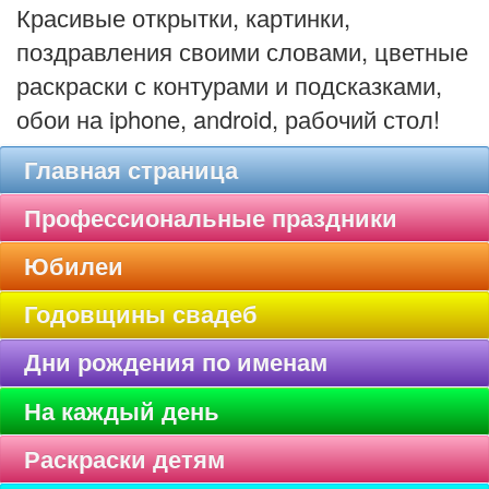
Красивые открытки, картинки,
поздравления своими словами, цветные
раскраски с контурами и подсказками,
обои на iphone, android, рабочий стол!
Главная страница
Профессиональные праздники
Юбилеи
Годовщины свадеб
Дни рождения по именам
На каждый день
Раскраски детям