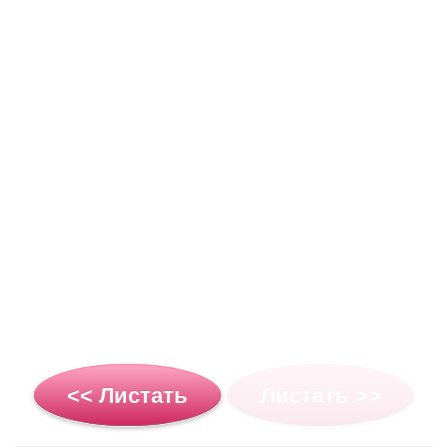
<< Листать
Листать >>